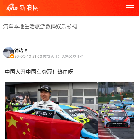
新浪网·
汽车
本地生活
旅游
数码
娱乐
影视
钟鸿飞
26-05-10 21:06
微博认证：头条文章作者
中国人开中国车夺冠！热血呀 ​