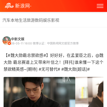
新浪网·
汽车
本地生活
旅游
数码
娱乐
影视
中新文娱
26-05-11 16:00
微博认证：中国新闻网文娱官方微博
【#魏大勋霸总禁欲感#】好好好，在孟宴臣之后，@魏
大勋 霸总赛道上又带来叶信之！[拜托]谁来懂一下这个
禁欲精英感~[期待] #无可替代# #魏大勋[超话]# ​