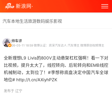
新浪网·
汽车
本地生活
旅游
数码
娱乐
影视
帅车评
26-05-11 18:59
微博认证：资深汽车达人 汽车博主 微博原创视频博主
全新理想L9 Livis的800V主动悬架杠杠强啊！看一下对
比视频，提升太大了，线控转向、后轮转向和EMB线控
机械制动，太到位了！#李想称底盘决定中国汽车全球
地位# http://t.cn/AXiyhPZK ​
发布于 辽宁