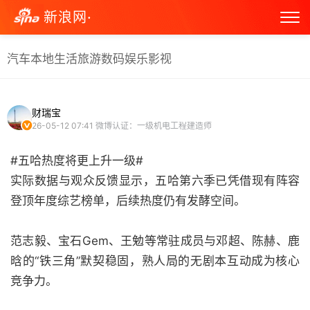
新浪网·
汽车
本地生活
旅游
数码
娱乐
影视
财瑞宝
26-05-12 07:41
微博认证：一级机电工程建造师
#五哈热度将更上升一级#
实际数据与观众反馈显示，五哈第六季已凭借现有阵容
登顶年度综艺榜单，后续热度仍有发酵空间。
范志毅、宝石Gem、王勉等常驻成员与邓超、陈赫、鹿
晗的“铁三角”默契稳固，熟人局的无剧本互动成为核心
竞争力。