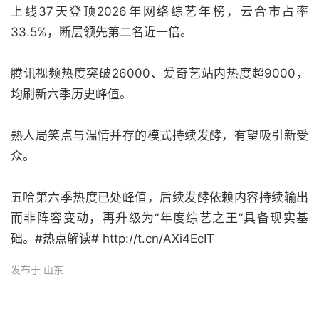
上线37天登顶2026年网络综艺年榜，云合市占率
33.5%，断层领先第二名近一倍。
腾讯视频热度突破26000、爱奇艺站内热度超9000，
均刷新六季历史峰值。
熟人局笑点与温情并存的模式持续发酵，有望吸引新受
众。
五哈第六季热度已处峰值，后续发酵依赖内容持续输出
而非阵容变动，再升级为“年度综艺之王”具备现实基
础。#热点解读# http://t.cn/AXi4EcIT
发布于 山东