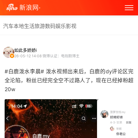
新浪网·
汽车
本地生活
旅游
数码
娱乐
影视
如此多娇娇i
26-05-12 14:08
微博认证：电视剧博主
#白鹿泼水李晨# 泼水视频出来后，白鹿的dy评论区完
全沦陷，粉丝已经完全空不过路人了，现在已经掉粉超
20w ​