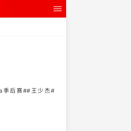
a季后赛##王少杰#