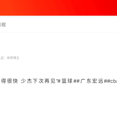
影视
证：体育博主
得很快 少杰下次再见”#篮球##广东宏远##cb