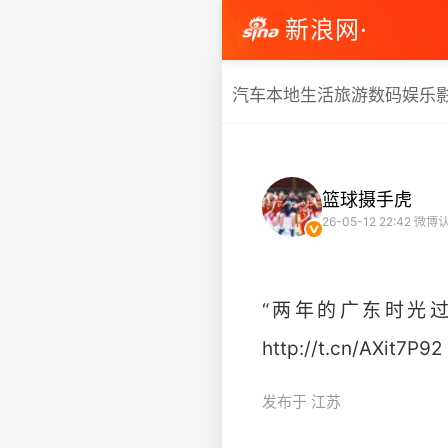
新浪网·
汽车
本地生活
旅游
数码
娱乐
篮球摄手虎
26-05-12 22:42
微博认
“两年的广东时光过
http://t.cn/AXit7P92 ​
发布于 江苏