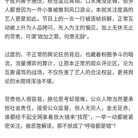
于批判善于施压，标签盖过真相，口水淹没逻辑，很多
人都曾因为一件小事被推到风口浪尖，本就关注度高的
艺人更是如此。节目上的一言一行被逐帧拆解，正常互
动被上升为人品拷问，先入为主的偏见，加上无休无止
的苛责，可谓“欲加之罪，何患无辞”。
过度的、不正常的舆论狂热背后，也藏着粉圈争斗的暗
流，流量博弈的算计，让原本正常的观众评论区，沦为
互撕谩骂的战场，不仅伤害了艺人的合法权益，更将舆
论的水搅得浑浊不堪。
苛责他人很容易，换位思考却很难，公众人物当然要承
担社会责任，接受公众监督，但人无完人，金无足赤，
谁都经不起全网拿着放大镜来“找茬”，一举一动都被紧
密关注，被恶意解读，那不就成了“呼吸都是错”？