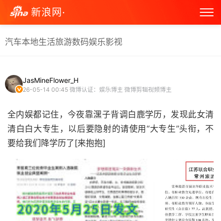
新浪网·
汽车
本地生活
旅游
数码
娱乐
影视
JasMineFlower_H
26-05-14 00:45
微博认证：娱乐博主 微博剪辑视频博主
全内娱都记住，今夜靠潶子背调白鹿学历，发现此女清
清白白大专生，以后要隐射的请使用“大专生”头衔，不
要给我们降学历了[来抱抱] ​