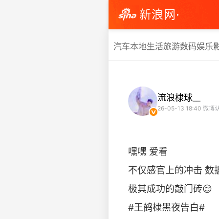
新浪网·
汽车
本地生活
旅游
数码
娱乐
流浪棣球__
26-05-13 18:40
微博
嘿嘿 爱看
不仅感官上的冲击 数
极其成功的敲门砖😌
#王鹤棣黑夜告白# ​