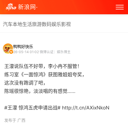
新浪网·
汽车
本地生活
旅游
数码
娱乐
影视
鸭鸭好快乐
26-05-14 01:02
微博认证：娱乐博主
王濛说队伍不好带，李小冉不服管！
练习室《一面惊鸿》获图雅姐姐夸奖，
这次没有跑调了吧，
陈瑶很惊艳，淡淡唱的有感觉……
#王濛 惊鸿五虎申请出战# http://t.cn/AXixNkoN ​
发布于 广西