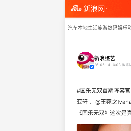
新浪网·
汽车
本地生活
旅游
数码
娱乐
新浪综艺
26-05-14 10:03
微博
#国乐无双首期阵容官宣
亚轩 、@王菀之Iv
《国乐无双》这次是真