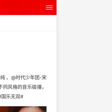
依纯 、@时代少年团-宋
、不同风格的音乐碰撞，
乐无双# ​