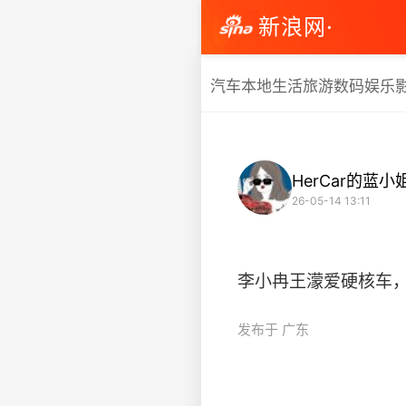
新浪网·
汽车
本地生活
旅游
数码
娱乐
HerCar的蓝小
26-05-14 13:11
李小冉王濛爱硬核车，四五十
发布于 广东