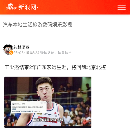
新浪网·
汽车
本地生活
旅游
数码
娱乐
影视
若林源叄
26-05-15 08:24
微博认证：体育博主
王少杰结束2年广东宏远生涯，将回到北京北控 ​