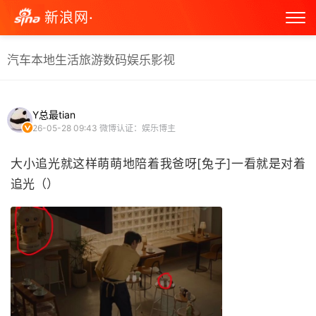
新浪网·
汽车
本地生活
旅游
数码
娱乐
影视
Y总最tian
26-05-28 09:43
微博认证：娱乐博主
大小追光就这样萌萌地陪着我爸呀[兔子]一看就是对着
追光（） ​