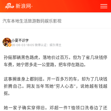
新浪网·
汽车
本地生活
旅游
数码
娱乐
影视
小夏不识字
26-06-03 18:05
微博认证：娱乐博主
孙俪那辆黑色路虎，落地价过百万。但为了省几块钱停
车费，她宁愿多走一公里路，把车停在路边。
这事搁谁身上都别扭。开一百多万的车，却为了几块钱
折腾自己。网友当年骂她“穷人心态”，说她越有钱越
抠。
她一家子确实穿得旧。邓超一件T恤领口洗卷边了还