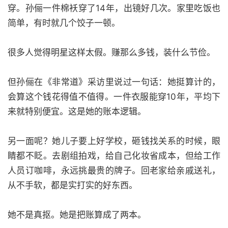
穿。孙俪一件棉袄穿了14年，出镜好几次。家里吃饭也
简单，有时就几个饺子一顿。
很多人觉得明星这样太假。赚那么多钱，装什么节俭。
但孙俪在《非常道》采访里说过一句话：她挺算计的，
会算这个钱花得值不值得。一件衣服能穿10年，平均下
来就特别便宜。这是她的账本逻辑。
另一面呢？她儿子要上好学校，砸钱找关系的时候，眼
睛都不眨。去剧组拍戏，给自己化妆省成本，但给工作
人员订咖啡，永远挑最贵的牌子。回老家给亲戚送礼，
从不手软，都是实打实的好东西。
她不是真抠。她是把账算成了两本。