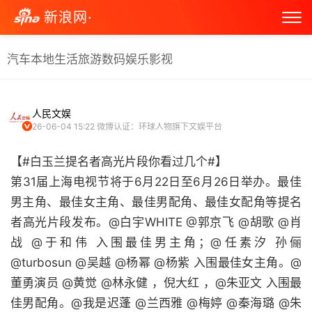
新浪网·
汽车
本地生活
旅游
数码
娱乐
影视
人民文娱
26-06-04 15:22
微博认证：环球人物旗下文娱平台
【#白玉兰提名者高光片段你看过几个#】
第31届上海电视节将于6月22日至6月26日举办。最佳
男主角、最佳女主角、最佳男配角、最佳女配角等提名
者高光片段发布。@白宇WHITE @郭京飞 @胡歌 @肖
战 @于和伟 入围最佳男主角；@任素汐 孙俪
@turbosun @吴越 @杨幂 @杨紫 入围最佳女主角。@
董勇演员 @黄觉 @林永健 ，倪大红 ，@朱亚文 入围最
佳男配角。@我是迟蓬 @兰西雅 @梅婷 @秦海璐 @朱