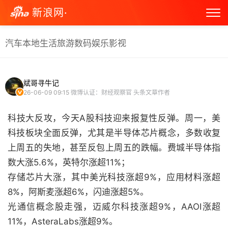
新浪网·
汽车
本地生活
旅游
数码
娱乐
影视
斌哥寻牛记
26-06-09 09:15
微博认证：财经观察官 头条文章作者
科技大反攻，今天A股科技迎来报复性反弹。周一，美
科技板块全面反弹，尤其是半导体芯片概念，多数收复
上周五的失地，甚至反包上周五的跌幅。费城半导体指
数大涨5.6%，英特尔涨超11%；
存储芯片大涨，其中美光科技涨超9%，应用材料涨超
8%，阿斯麦涨超6%，闪迪涨超5%。
光通信概念股走强，迈威尔科技涨超9%，AAOI涨超
11%，AsteraLabs涨超9%。