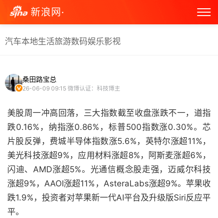
新浪网·
汽车
本地生活
旅游
数码
娱乐
影视
桑田路宝总
26-06-09 09:15
微博认证：科技博主
美股周一冲高回落，三大指数截至收盘涨跌不一，道指
跌0.16%，纳指涨0.86%，标普500指数涨0.30%。芯
片股反弹，费城半导体指数涨5.6%，英特尔涨超11%，
美光科技涨超9%，应用材料涨超8%，阿斯麦涨超6%，
闪迪、AMD涨超5%。光通信概念股走强，迈威尔科技
涨超9%，AAOI涨超11%，AsteraLabs涨超9%。苹果收
跌1.9%，投资者对苹果新一代AI平台及升级版Siri反应平
平。