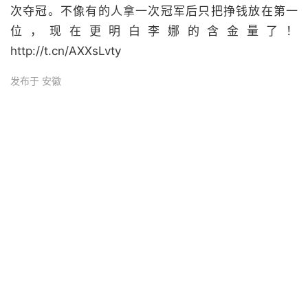
次夺冠。不像有的人拿一次冠军后只把挣钱放在第一
位，现在更明白李娜的含金量了！
http://t.cn/AXXsLvty
发布于 安徽