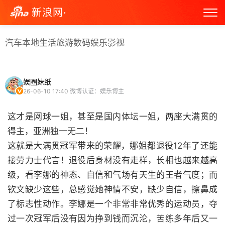
新浪网·
汽车
本地生活
旅游
数码
娱乐
影视
娱圈妹纸
26-06-10 17:40
微博认证：娱乐博主
这才是网球一姐，甚至是国内体坛一姐，两座大满贯的
得主，亚洲独一无二！
这就是大满贯冠军带来的荣耀，娜姐都退役12年了还能
接劳力士代言！退役后身材没有走样，长相也越来越高
级，看李娜的神态、自信和气场有天生的王者气度；而
钦文缺少这些，总感觉她神情不安，缺少自信，擦鼻成
了标志性动作。李娜是一个非常非常优秀的运动员，夺
过一次冠军后没有因为挣到钱而沉沦，苦练多年后又一