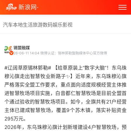
新浪网·
汽车
本地生活
旅游
数码
娱乐
影视
锡盟融媒
26-06-11 14:04
微博认证：锡林郭勒盟融媒体中心官方微博
#辽阔草原锡林郭勒# 【给草原装上“数字大脑”！东乌珠
穆沁旗走出智慧牧业新路子✨】近年来，东乌珠穆沁旗
严格落实全盟工作要求，重点面向适度规模经营主体推
进智慧牧场项目实施，白音都仁智慧牧场是目前全盟首
个通过验收的智慧牧场项目。如今，全旗共有21户经营
主体已建成智慧牧场，覆盖9个苏木镇，落实补贴资金
295万元。
2026年，东乌珠穆沁旗计划新增建设4户智慧牧场，预