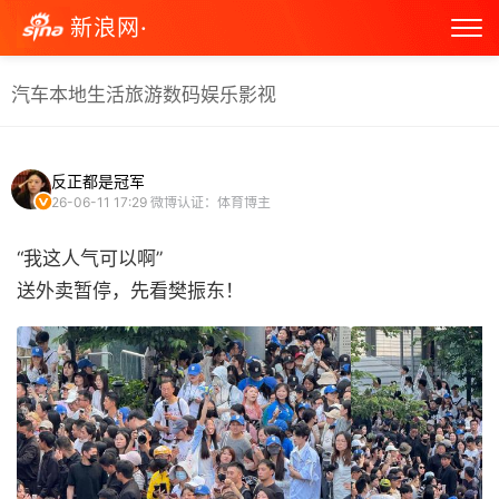
新浪网·
汽车
本地生活
旅游
数码
娱乐
影视
反正都是冠军
26-06-11 17:29
微博认证：体育博主
“我这人气可以啊”
送外卖暂停，先看樊振东！ ​