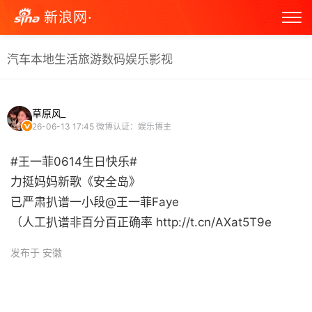
新浪网·
汽车
本地生活
旅游
数码
娱乐
影视
草原风_
26-06-13 17:45
微博认证：娱乐博主
#王一菲0614生日快乐#
力挺妈妈新歌《安全岛》
已严肃扒谱一小段@王一菲Faye
（人工扒谱非百分百正确率 http://t.cn/AXat5T9e ​
发布于 安徽