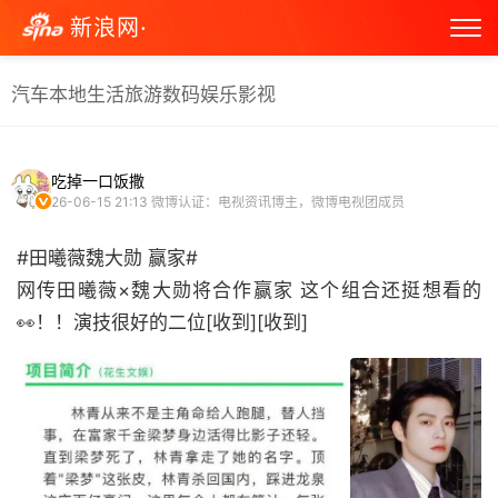
新浪网·
汽车
本地生活
旅游
数码
娱乐
影视
吃掉一口饭撒
26-06-15 21:13
微博认证：电视资讯博主，微博电视团成员
#田曦薇魏大勋 赢家#
网传田曦薇×魏大勋将合作赢家 这个组合还挺想看的
👀！！演技很好的二位[收到][收到] ​