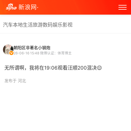
新浪网·
汽车
本地生活
旅游
数码
娱乐
影视
朝阳区非著名小钢炮
26-06-16 15:48
微博认证：体育博主
无所谓啊，我将在19:06观看汪顺200混决😌 ​
发布于 河北