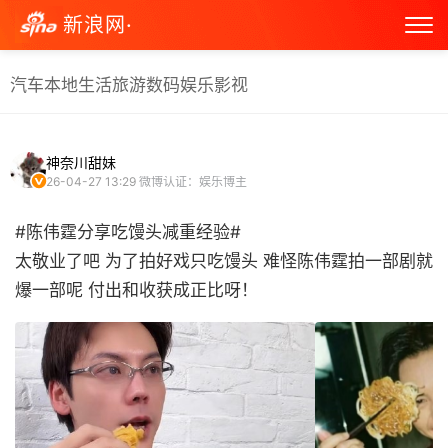
新浪网·
汽车
本地生活
旅游
数码
娱乐
影视
神奈川甜妹
26-04-27 13:29
微博认证：娱乐博主
#陈伟霆分享吃馒头减重经验#
太敬业了吧 为了拍好戏只吃馒头 难怪陈伟霆拍一部剧就
爆一部呢 付出和收获成正比呀！ ​