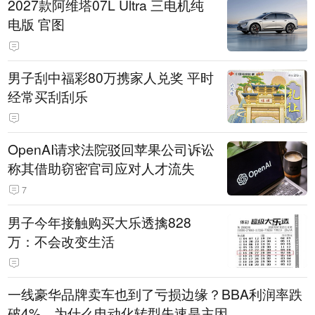
2027款阿维塔07L Ultra 三电机纯
电版 官图
男子刮中福彩80万携家人兑奖 平时
经常买刮刮乐
OpenAI请求法院驳回苹果公司诉讼
称其借助窃密官司应对人才流失
7
男子今年接触购买大乐透擒828
万：不会改变生活
一线豪华品牌卖车也到了亏损边缘？BBA利润率跌
破4%，为什么电动化转型失速是主因