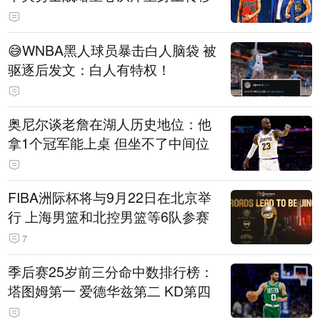
😅WNBA黑人球员暴击白人脑袋 被
驱逐后发文：白人有特权！
奥尼尔谈老詹在湖人历史地位：他
拿1个冠军能上桌 但坐不了中间位
FIBA洲际杯将与9月22日在北京举
行 上海男篮和北控男篮等6队参赛
7
季后赛25岁前三分命中数排行榜：
塔图姆第一 爱德华兹第二 KD第四