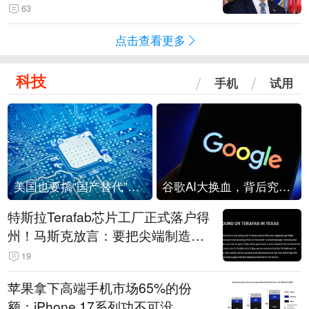
63
点击查看更多
科技
手机
试用
美国也要搞“国产替代”？先算清三笔账
谷歌AI大换血，背后究竟发生了什么？
特斯拉Terafab芯片工厂正式落户得
州！马斯克放言：要把尖端制造带
回美国
19
苹果拿下高端手机市场65%的份
额：iPhone 17系列功不可没