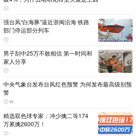
强台风“白海豚”逼近浙闽沿海 铁路
部门停运部分列车
男子刮中25万不敢相信 第一时间和
家人分享
中央气象台发布台风红色预警 为何发布最高级别预
警
85
精选双色球专家：冲少擒二等174
万累擒2600万！