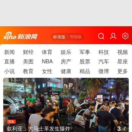
标准版
智能版
新闻
财经
体育
娱乐
军事
科技
视频
直播
美图
NBA
房产
股票
汽车
星座
小说
教育
女性
健康
精品
微博
更多
图集
3
叙利亚：大马士革发生爆炸
/
6