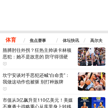
体育
焦点赛事
体坛快讯
高尔夫
胳膊肘往外拐？狂热主帅谈卡林顿
恶犯：她不是故意的 防守得强硬
坎宁安谈对手恶犯还喊“白命贵”：
我做这动作也被驱 别打种族牌
市值从3亿飙升至110亿美元！美媒
不爽勇士战略重心从库里身上转移