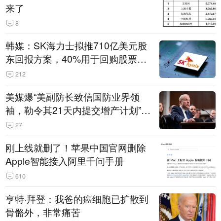
来了
8
韩媒：SK海力士拟推710亿美元股
东回报方案，40%用于回购股票，
相当于美股发行规模
212
美媒爆“美副防长致信国防业界领
袖，勒令其21天内提交增产计划”，
五角大楼回应
27
刚上线就删了！苹果中国官网删除
Apple智能接入阿里千问手册
610
亨特·拜登：我爸的癌细胞已扩散到
骨骼外，非常痛苦