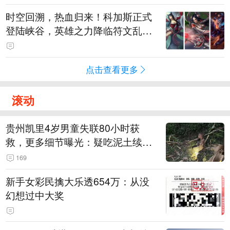
时空回溯，热血归来！科加斯正式
登陆峡谷，英雄之力降临符文乱
斗！
点击查看更多
滚动
贵州凯里4岁男童失联80小时获
救，更多细节曝光：疑吃泥土续
命，搜救至20米附近错过多找3天
169
新手女彩民擒大乐透654万：从没
幻想过中大奖