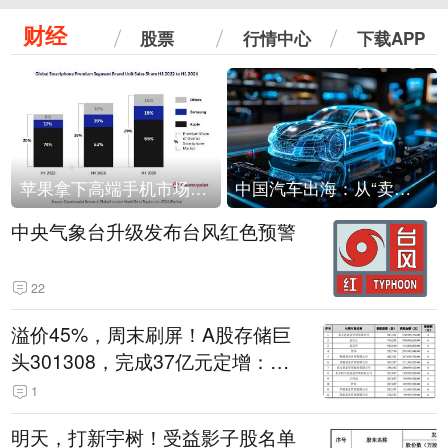
财经
股票
行情中心
下载APP
苹果拿下高端手机市场65%的份额：iPhone 17系列功不可没
中国汽车出海：从“卖出去”到“走进去”
中央气象台升级发布台风红色预警
22
溢价45%，周末刷屏！A股存储巨
头301308，完成37亿元定增：现
价386.6元，定增价560元
1
明天，打新宇树！受益影子股名单