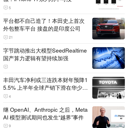
5
平台都不自己造了！本田史上首次
外包整车平台 接盘的是印度公司
21
字节跳动推出大模型SeedRealtime
国产算力逻辑有望持续加强
丰田汽车净利或三连跌本财年预降1
5.5% 上半年全球产销下滑在华少卖
14.3万辆
4
继 OpenAI、Anthropic 之后，Meta
AI 模型测试期间也发生“越界”事件
9