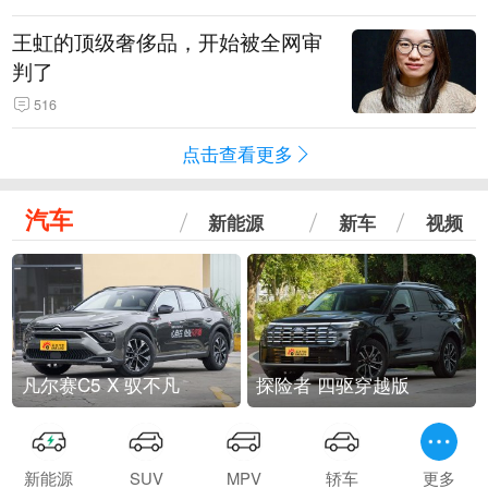
王虹的顶级奢侈品，开始被全网审
判了
516
点击查看更多
汽车
新能源
新车
视频
凡尔赛C5 X 驭不凡
探险者 四驱穿越版
新能源
SUV
MPV
轿车
更多