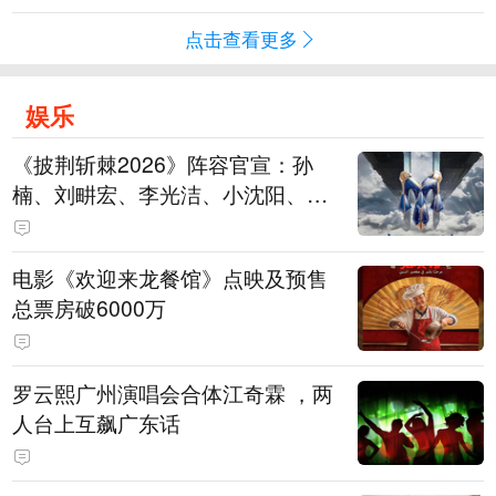
点击查看更多
娱乐
《披荆斩棘2026》阵容官宣：孙
楠、刘畊宏、李光洁、小沈阳、余
文乐、王传君等28位艺人
电影《欢迎来龙餐馆》点映及预售
总票房破6000万
罗云熙广州演唱会合体江奇霖 ，两
人台上互飙广东话