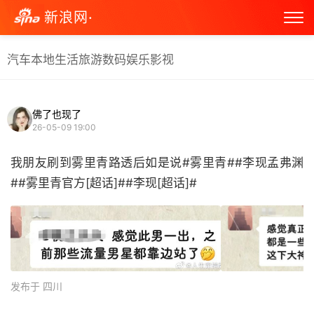
新浪网·
汽车
本地生活
旅游
数码
娱乐
影视
佛了也现了
26-05-09 19:00
我朋友刷到雾里青路透后如是说#雾里青##李现孟弗渊
##雾里青官方[超话]##李现[超话]# ​
发布于 四川