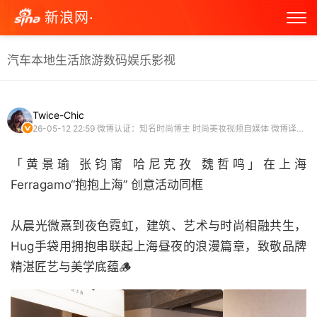
新浪网·
汽车
本地生活
旅游
数码
娱乐
影视
Twice-Chic
26-05-12 22:59
微博认证：知名时尚博主 时尚美妆视频自媒体 微博译制视频博主
「黄景瑜 张钧甯 哈尼克孜 魏哲鸣」在上海
Ferragamo“抱抱上海” 创意活动同框
从晨光微熹到夜色霓虹，建筑、艺术与时尚相融共生，
Hug手袋用拥抱串联起上海昼夜的浪漫篇章，致敬品牌
精湛匠艺与美学底蕴🪵 ​