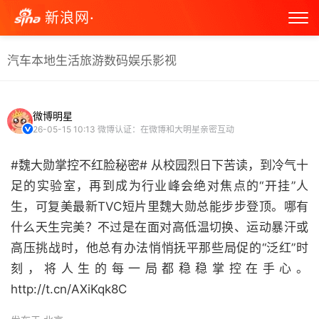
新浪网·
汽车
本地生活
旅游
数码
娱乐
影视
微博明星
26-05-15 10:13
微博认证：在微博和大明星亲密互动
#魏大勋掌控不红脸秘密# 从校园烈日下苦读，到冷气十
足的实验室，再到成为行业峰会绝对焦点的“开挂”人
生，可复美最新TVC短片里魏大勋总能步步登顶。哪有
什么天生完美？不过是在面对高低温切换、运动暴汗或
高压挑战时，他总有办法悄悄抚平那些局促的“泛红”时
刻，将人生的每一局都稳稳掌控在手心。
http://t.cn/AXiKqk8C