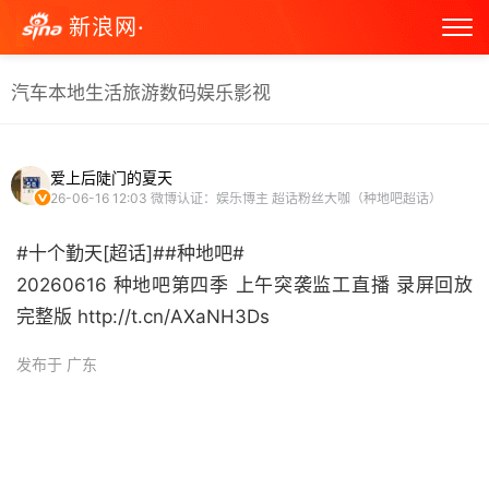
新浪网·
汽车
本地生活
旅游
数码
娱乐
影视
爱上后陡门的夏天
26-06-16 12:03
微博认证：娱乐博主 超话粉丝大咖（种地吧超话）
#十个勤天[超话]##种地吧#
20260616 种地吧第四季 上午突袭监工直播 录屏回放
完整版 http://t.cn/AXaNH3Ds ​
发布于 广东