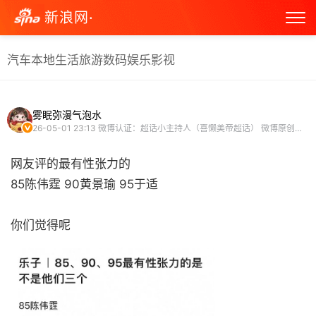
新浪网·
汽车
本地生活
旅游
数码
娱乐
影视
雾眠弥漫气泡水
26-05-01 23:13
微博认证：超话小主持人（喜懒美帝超话） 微博原创视频博主
网友评的最有性张力的
85陈伟霆 90黄景瑜 95于适
你们觉得呢 ​