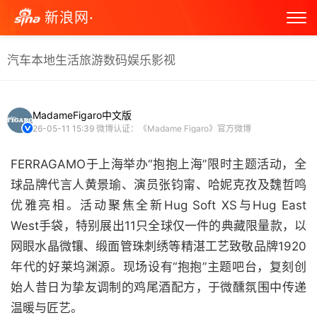
新浪网·
汽车
本地生活
旅游
数码
娱乐
影视
MadameFigaro中文版
26-05-11 15:39
微博认证：《Madame Figaro》官方微博
FERRAGAMO于上海举办“抱抱上海”限时主题活动，全
球品牌代言人黄景瑜、演员张钧甯、哈妮克孜及魏哲鸣
优雅亮相。活动聚焦全新Hug Soft XS与Hug East
West手袋，特别展出11只全球仅一件的典藏限量款，以
网眼水晶微镶、缎面管珠刺绣等精湛工艺致敬品牌1920
年代的好莱坞渊源。现场设有“抱抱”主题吧台，复刻创
始人昔日为挚友调制的鸡尾酒配方，于微醺氛围中传递
温暖与匠艺。