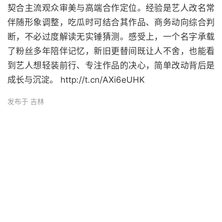
契合主流观众审美与高端合作定位。经验是艺人改名常
伴随形象调整，吃瓜时可结合其作品、商务动向综合判
断，不必过度解读无实锤猜测。感受上，一个名字承载
了粉丝多年陪伴记忆，新旧更替间既让人不舍，也能看
到艺人想轻装前行、专注作品的决心，简单改动背后是
成长与沉淀。 http://t.cn/AXi6eUHK
发布于 吉林