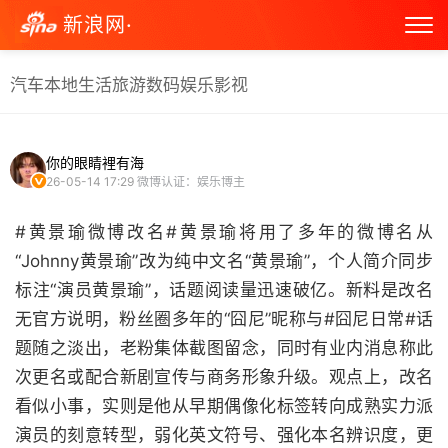
新浪网·
汽车
本地生活
旅游
数码
娱乐
影视
你的眼睛裡有海
26-05-14 17:29
微博认证：娱乐博主
#黄景瑜微博改名#黄景瑜将用了多年的微博名从
“Johnny黄景瑜”改为纯中文名“黄景瑜”，个人简介同步
标注“演员黄景瑜”，话题阅读量迅速破亿。新料是改名
无官方说明，粉丝圈多年的“囧尼”昵称与#囧尼日常#话
题随之淡出，老粉集体截图留念，同时有业内消息称此
次更名或配合新剧宣传与商务形象升级。观点上，改名
看似小事，实则是他从早期偶像化标签转向成熟实力派
演员的刻意转型，弱化英文符号、强化本名辨识度，更