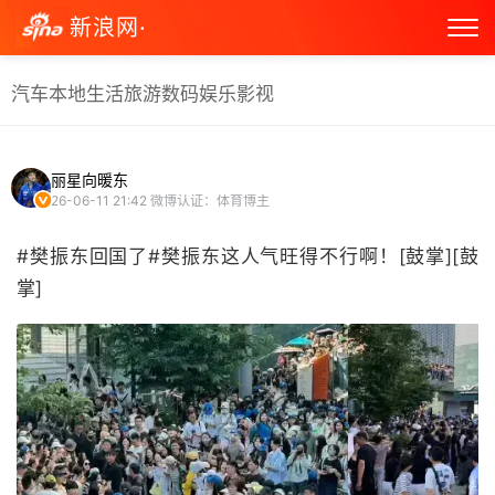
新浪网·
汽车
本地生活
旅游
数码
娱乐
影视
丽星向暖东
26-06-11 21:42
微博认证：体育博主
#樊振东回国了#樊振东这人气旺得不行啊！[鼓掌][鼓
掌] ​