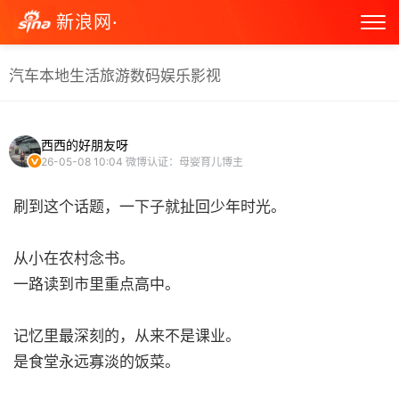
新浪网·
汽车
本地生活
旅游
数码
娱乐
影视
西西的好朋友呀
26-05-08 10:04
微博认证：母婴育儿博主
刷到这个话题，一下子就扯回少年时光。
从小在农村念书。
一路读到市里重点高中。
记忆里最深刻的，从来不是课业。
是食堂永远寡淡的饭菜。