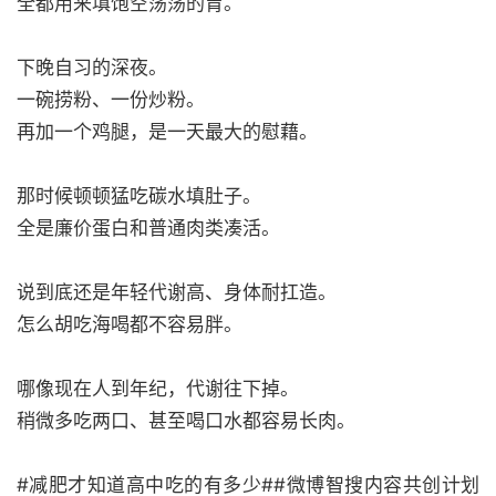
全都用来填饱空荡荡的胃。
下晚自习的深夜。
一碗捞粉、一份炒粉。
再加一个鸡腿，是一天最大的慰藉。
那时候顿顿猛吃碳水填肚子。
全是廉价蛋白和普通肉类凑活。
说到底还是年轻代谢高、身体耐扛造。
怎么胡吃海喝都不容易胖。
哪像现在人到年纪，代谢往下掉。
稍微多吃两口、甚至喝口水都容易长肉。
#减肥才知道高中吃的有多少##微博智搜内容共创计划